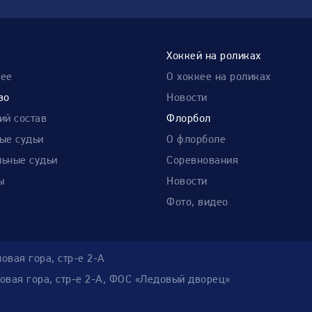
Хоккей на роликах
нее
О хоккее на роликах
во
Новости
ий состав
Флорбол
ые судьи
О флорболе
ьные судьи
Соревнования
ы
Новости
Фото, видео
новая гора, стр-е 2-А
иновая гора, стр-е 2-А, ФОС «Ледовый дворец»