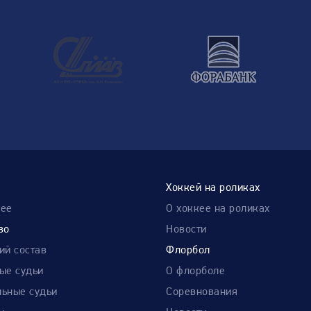
Хоккей на роликах
нее
О хоккее на роликах
во
Новости
ий состав
Флорбол
ые судьи
О флорболе
ьные судьи
Соревнования