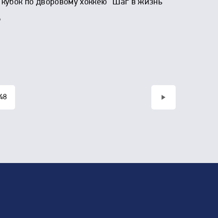
 кубок по дворовому хоккею "Шаг в жизнь"
6
>
48