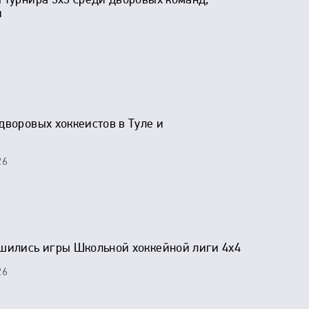
 турнира 3х3 среди дворовых команд,
и
дворовых хоккеистов в Туле и
26
ршились игры Школьной хоккейной лиги 4х4
26