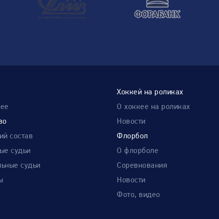
Хоккей на роликах
нее
О хоккее на роликах
во
Новости
ий состав
Флорбол
ые судьи
О флорболе
ьные судьи
Соревнования
ы
Новости
Фото, видео