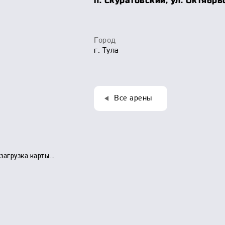
п. Скуратовский, ул. Октябрь
Город
г. Тула
Все арены
загрузка карты...